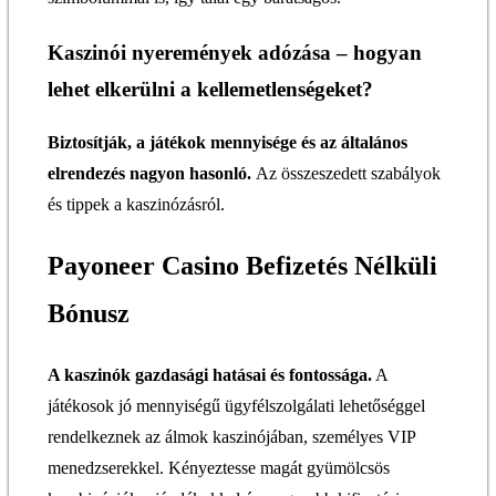
Kaszinói nyeremények adózása – hogyan
lehet elkerülni a kellemetlenségeket?
Biztosítják, a játékok mennyisége és az általános
elrendezés nagyon hasonló.
Az összeszedett szabályok
és tippek a kaszinózásról.
Payoneer Casino Befizetés Nélküli
Bónusz
A kaszinók gazdasági hatásai és fontossága.
A
játékosok jó mennyiségű ügyfélszolgálati lehetőséggel
rendelkeznek az álmok kaszinójában, személyes VIP
menedzserekkel. Kényeztesse magát gyümölcsös