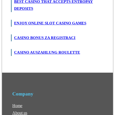
BEST CASINO THAT ACCEPTS ENTROPAY
DEPOSITS
ENJOY ONLINE SLOT CASINO GAMES
CASINO BONUS ZA REGISTRACI
CASINO AUSZAHLUNG ROULETTE
Company
Home
About us