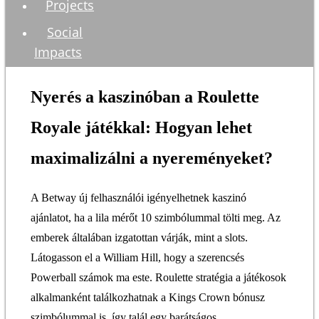
Projects
Social
Impacts
Nyerés a kaszinóban a Roulette
Royale játékkal: Hogyan lehet
maximalizálni a nyereményeket?
A Betway új felhasználói igényelhetnek kaszinó
ajánlatot, ha a lila mérőt 10 szimbólummal tölti meg. Az
emberek általában izgatottan várják, mint a slots.
Látogasson el a William Hill, hogy a szerencsés
Powerball számok ma este. Roulette stratégia a játékosok
alkalmanként találkozhatnak a Kings Crown bónusz
szimbólummal is, így talál egy barátságos.