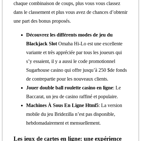
chaque combinaison de coups, plus vous vous classez
dans le classement et plus vous avez de chances d’obtenir
une part des bonus proposés.
Découvrez les différents modes de jeu du
Blackjack Slot
Omaha Hi-Lo est une excellente
variante et très appréciée par tous les joueurs qui
s’y essaient, il y a aussi le code promotionnel
Sugarhouse casino qui offre jusqu’à 250 $de fonds
de contrepartie pour les nouveaux clients.
Jouer double ball roulette casino en ligne
: Le
Baccarat, un jeu de casino raffiné et populaire.
Machines À Sous En Ligne Html5
: La version
mobile du jeu Bridezilla n’est pas disponible,
hebdomadairement et mensuellement.
Les jeux de cartes en ligne: une expérience