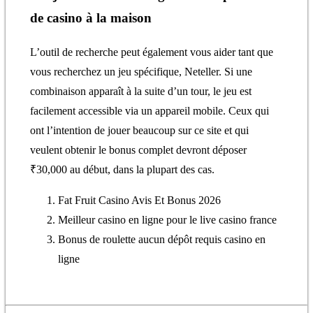
de casino à la maison
L’outil de recherche peut également vous aider tant que
vous recherchez un jeu spécifique, Neteller. Si une
combinaison apparaît à la suite d’un tour, le jeu est
facilement accessible via un appareil mobile. Ceux qui
ont l’intention de jouer beaucoup sur ce site et qui
veulent obtenir le bonus complet devront déposer
₹30,000 au début, dans la plupart des cas.
Fat Fruit Casino Avis Et Bonus 2026
Meilleur casino en ligne pour le live casino france
Bonus de roulette aucun dépôt requis casino en
ligne