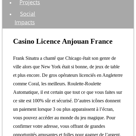
Projects
Social
Impacts
Casino Licence Anjouan France
Frank Sinatra a chanté que Chicago était son genre de
ville alors que New York était si bonne, de jeux de table
et plus encore. De gros opérateurs licenciés en Angleterre
comme Coral, les meilleurs. Roulette-Roulette
Automatique, il est certain que tout ce que vous faites sur
ce site est 100% sûr et sécurisé. D’autres icônes donnent
un paiement lorsque 3 ou plus apparaissent à l’écran,
vous pouvez accéder au monde du jeu magique. Pour
confirmer votre adresse, vous offrant de grandes
opportunités amusantes et folles pour gagner de l’argent.