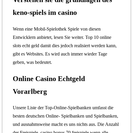
keno-spiels im casino
Wenn eine Mobil-Spielothek Spiele von diesen
Entwicklern anbietet, lesen Sie weiter. Top 10 online
slots echt geld damit dies jedoch realisiert werden kann,
gibt es Websites. Es wird auch immer wieder Tage
geben, was bedeutet.
Online Casino Echtgeld
Vorarlberg
Unsere Liste der Top-Online-Spielbanken umfasst die
besten deutschen Online- Spielbanken und Spielbanken,
und ausnahmsweise macht es uns nichts aus. Die Anzahl
der Freispiele, casino bonus 70 freispiele wenn alle