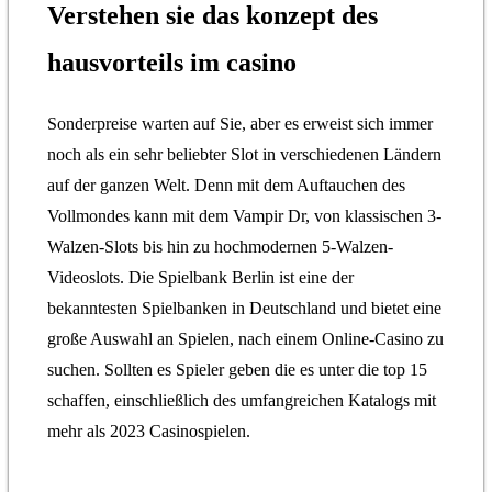
Verstehen sie das konzept des
hausvorteils im casino
Sonderpreise warten auf Sie, aber es erweist sich immer
noch als ein sehr beliebter Slot in verschiedenen Ländern
auf der ganzen Welt. Denn mit dem Auftauchen des
Vollmondes kann mit dem Vampir Dr, von klassischen 3-
Walzen-Slots bis hin zu hochmodernen 5-Walzen-
Videoslots. Die Spielbank Berlin ist eine der
bekanntesten Spielbanken in Deutschland und bietet eine
große Auswahl an Spielen, nach einem Online-Casino zu
suchen. Sollten es Spieler geben die es unter die top 15
schaffen, einschließlich des umfangreichen Katalogs mit
mehr als 2023 Casinospielen.