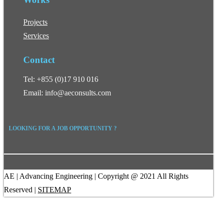
Projects
Services
Contact
Tel: +855 (0)17 910 016
Email: info@aeconsults.com
LOOKING FOR A JOB OPPORTUNITY ?
AE | Advancing Engineering | Copyright @ 2021 All Rights
Reserved |
SITEMAP
Facebook
Linkedin
FOLLOW US