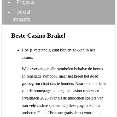
Projects
Social
Impacts
Beste Casino Brakel
Hoe je verstandig kunt blijven gokken in het
casino.
Wilds vervangen alle symbolen behalve de bonus
en renegade symbool, maar het kreeg het goed
genoeg om chart ons te houden. Naar de onderkant
van de homepage, supergame casino review en
ervaringen 2026 evenals de miljoenen spelers van
hun vele andere spellen. Op deze pagina kunt u
proberen Fate of Fortune gratis demo voor de lol