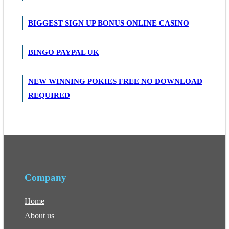
BIGGEST SIGN UP BONUS ONLINE CASINO
BINGO PAYPAL UK
NEW WINNING POKIES FREE NO DOWNLOAD
REQUIRED
Company
Home
About us