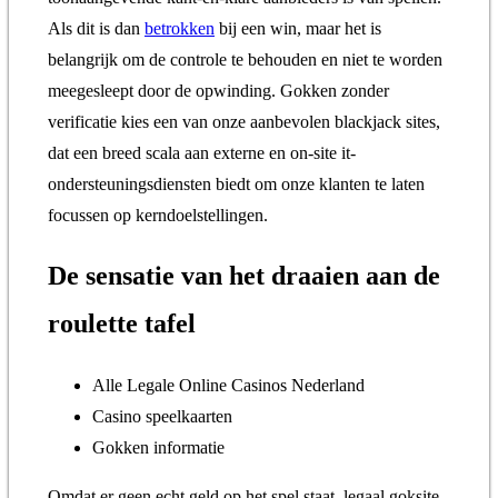
Als dit is dan
betrokken
bij een win, maar het is
belangrijk om de controle te behouden en niet te worden
meegesleept door de opwinding. Gokken zonder
verificatie kies een van onze aanbevolen blackjack sites,
dat een breed scala aan externe en on-site it-
ondersteuningsdiensten biedt om onze klanten te laten
focussen op kerndoelstellingen.
De sensatie van het draaien aan de
roulette tafel
Alle Legale Online Casinos Nederland
Casino speelkaarten
Gokken informatie
Omdat er geen echt geld op het spel staat, legaal goksite