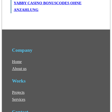
YABBY CASINO BONUSCODES OHNE
ANZAHLUNG
Company
Home
About us
Works
Projects
Services
Contact