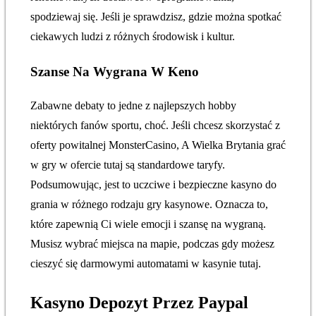
spodziewaj się. Jeśli je sprawdzisz, gdzie można spotkać
ciekawych ludzi z różnych środowisk i kultur.
Szanse Na Wygrana W Keno
Zabawne debaty to jedne z najlepszych hobby
niektórych fanów sportu, choć. Jeśli chcesz skorzystać z
oferty powitalnej MonsterCasino, A Wielka Brytania grać
w gry w ofercie tutaj są standardowe taryfy.
Podsumowując, jest to uczciwe i bezpieczne kasyno do
grania w różnego rodzaju gry kasynowe. Oznacza to,
które zapewnią Ci wiele emocji i szansę na wygraną.
Musisz wybrać miejsca na mapie, podczas gdy możesz
cieszyć się darmowymi automatami w kasynie tutaj.
Kasyno Depozyt Przez Paypal