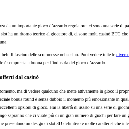
enza da un importante gioco d’azzardo regolatore, ci sono una serie di 
 slot ha un ritorno teorico al giocatore di, ci sono molti casinò BTC che
 una.
e, beh. Il fascino delle scommesse nei casinò. Puoi vedere tutte le
divers
e è sempre stata buona per l’industria del gioco d’azzardo.
fferti dal casinò
momento, ma di vedere qualcuno che mette attivamente in gioco il propri
ciale bonus round è senza dubbio il momento più emozionante in qualsia
 eccellenti opzioni di gioco. Hai la libertà di usarlo su una serie di gioch
bingo sapranno che ci vuole più di un gran numero di giochi per fare un 
e presentano un design di slot 3D definitivo e molte caratteristiche inte