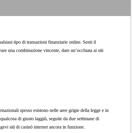
iasi tipo di transazioni finanziarie online. Senti il
reare una combinazione vincente, dare un’occhiata ai siti
ernazionali spesso esistono nelle aree grigie della legge e in
qualcosa di giusto laggiù, seguite da due settimane di
evi siti di casinò internet ancora in funzione.