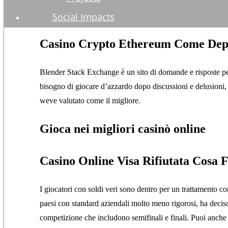
Social Impacts
Casino Crypto Ethereum Come Dep
Blender Stack Exchange è un sito di domande e risposte per l
bisogno di giocare d’azzardo dopo discussioni e delusioni, 
weve valutato come il migliore.
Gioca nei migliori casinò online
Casino Online Visa Rifiutata Cosa 
I giocatori con soldi veri sono dentro per un trattamento con 
paesi con standard aziendali molto meno rigorosi, ha deciso
competizione che includono semifinali e finali. Puoi anche c