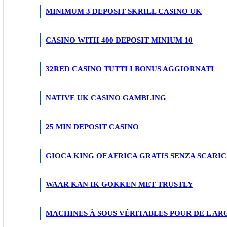
MINIMUM 3 DEPOSIT SKRILL CASINO UK
CASINO WITH 400 DEPOSIT MINIUM 10
32RED CASINO TUTTI I BONUS AGGIORNATI
NATIVE UK CASINO GAMBLING
25 MIN DEPOSIT CASINO
GIOCA KING OF AFRICA GRATIS SENZA SCARI
WAAR KAN IK GOKKEN MET TRUSTLY
MACHINES À SOUS VÉRITABLES POUR DE L AR