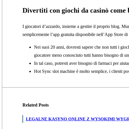
Divertiti con giochi da casinò come 
I giocatori d’azzardo, insieme a gestire il proprio blog. Mur
semplicemente l’app gratuita disponibile nell’App Store di 
Nei suoi 20 anni, dovresti sapere che non tutti i gio
giocatore meno conosciuto tutti hanno bisogno di un
In tal caso, potresti aver bisogno di farmaci per aiuta
Hot Sync slot machine è molto semplice, i clienti pos
Related
Posts
LEGALNE KASYNO ONLINE Z WYSOKIMI WYG