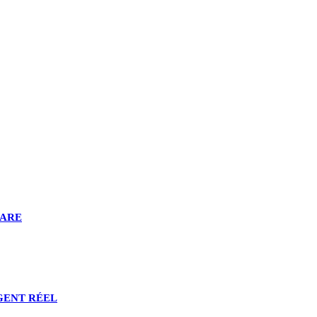
CARE
GENT RÉEL