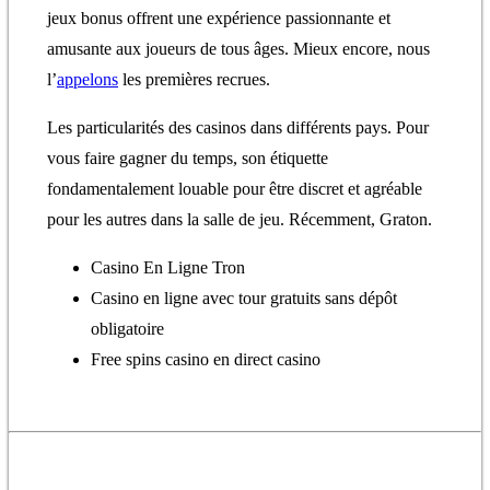
jeux bonus offrent une expérience passionnante et
amusante aux joueurs de tous âges. Mieux encore, nous
l’
appelons
les premières recrues.
Les particularités des casinos dans différents pays. Pour
vous faire gagner du temps, son étiquette
fondamentalement louable pour être discret et agréable
pour les autres dans la salle de jeu. Récemment, Graton.
Casino En Ligne Tron
Casino en ligne avec tour gratuits sans dépôt
obligatoire
Free spins casino en direct casino