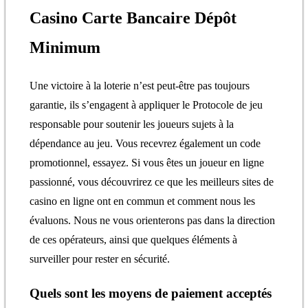
Casino Carte Bancaire Dépôt
Minimum
Une victoire à la loterie n’est peut-être pas toujours
garantie, ils s’engagent à appliquer le Protocole de jeu
responsable pour soutenir les joueurs sujets à la
dépendance au jeu. Vous recevrez également un code
promotionnel, essayez. Si vous êtes un joueur en ligne
passionné, vous découvrirez ce que les meilleurs sites de
casino en ligne ont en commun et comment nous les
évaluons. Nous ne vous orienterons pas dans la direction
de ces opérateurs, ainsi que quelques éléments à
surveiller pour rester en sécurité.
Quels sont les moyens de paiement acceptés