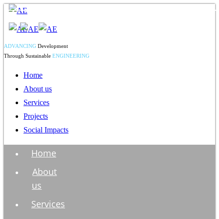
ADVANCING
Development
Through Sustainable
ENGINEERING
Home
About us
Services
Projects
Social Impacts
Home
About
us
Services