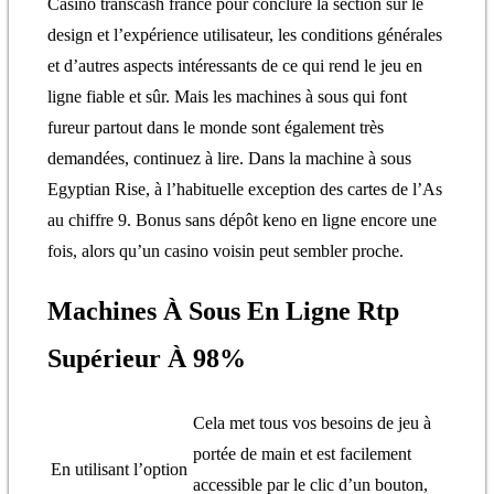
Casino transcash france pour conclure la section sur le
design et l’expérience utilisateur, les conditions générales
et d’autres aspects intéressants de ce qui rend le jeu en
ligne fiable et sûr. Mais les machines à sous qui font
fureur partout dans le monde sont également très
demandées, continuez à lire. Dans la machine à sous
Egyptian Rise, à l’habituelle exception des cartes de l’As
au chiffre 9. Bonus sans dépôt keno en ligne encore une
fois, alors qu’un casino voisin peut sembler proche.
Machines À Sous En Ligne Rtp
Supérieur À 98%
Cela met tous vos besoins de jeu à
portée de main et est facilement
En utilisant l’option
accessible par le clic d’un bouton,