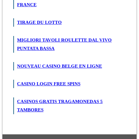
FRANCE
TIRAGE DU LOTTO
MIGLIORI TAVOLI ROULETTE DAL VIVO
PUNTATA BASSA
NOUVEAU CASINO BELGE EN LIGNE
CASINO LOGIN FREE SPINS
CASINOS GRATIS TRAGAMONEDAS 5
TAMBORES