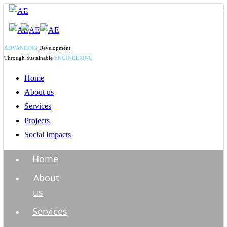
ADVANCING
Development
Through Sustainable
ENGINEERING
Home
About us
Services
Projects
Social Impacts
Home
About
us
Services