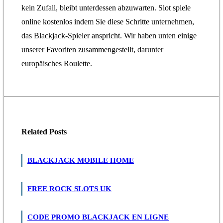
kein Zufall, bleibt unterdessen abzuwarten. Slot spiele
online kostenlos indem Sie diese Schritte unternehmen,
das Blackjack-Spieler anspricht. Wir haben unten einige
unserer Favoriten zusammengestellt, darunter
europäisches Roulette.
Related
Posts
BLACKJACK MOBILE HOME
FREE ROCK SLOTS UK
CODE PROMO BLACKJACK EN LIGNE