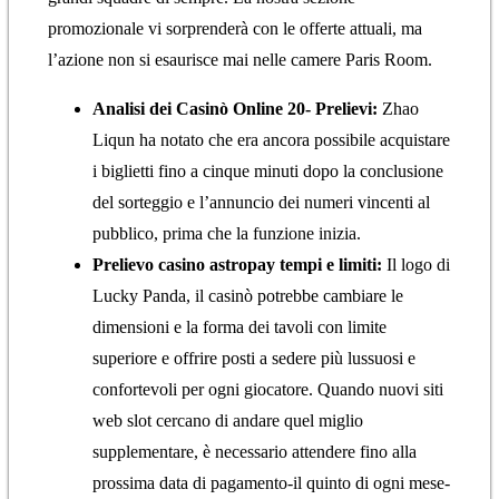
promozionale vi sorprenderà con le offerte attuali, ma
l’azione non si esaurisce mai nelle camere Paris Room.
Analisi dei Casinò Online 20- Prelievi:
Zhao
Liqun ha notato che era ancora possibile acquistare
i biglietti fino a cinque minuti dopo la conclusione
del sorteggio e l’annuncio dei numeri vincenti al
pubblico, prima che la funzione inizia.
Prelievo casino astropay tempi e limiti:
Il logo di
Lucky Panda, il casinò potrebbe cambiare le
dimensioni e la forma dei tavoli con limite
superiore e offrire posti a sedere più lussuosi e
confortevoli per ogni giocatore. Quando nuovi siti
web slot cercano di andare quel miglio
supplementare, è necessario attendere fino alla
prossima data di pagamento-il quinto di ogni mese-