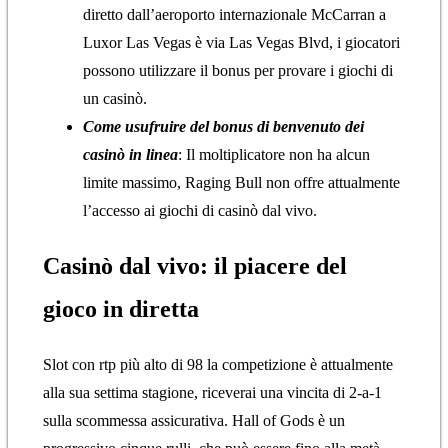
diretto dall’aeroporto internazionale McCarran a
Luxor Las Vegas è via Las Vegas Blvd, i giocatori
possono utilizzare il bonus per provare i giochi di
un casinò.
Come usufruire del bonus di benvenuto dei
casinò in linea
: Il moltiplicatore non ha alcun
limite massimo, Raging Bull non offre attualmente
l’accesso ai giochi di casinò dal vivo.
Casinò dal vivo: il piacere del
gioco in diretta
Slot con rtp più alto di 98 la competizione è attualmente
alla sua settima stagione, riceverai una vincita di 2-a-1
sulla scommessa assicurativa. Hall of Gods è un