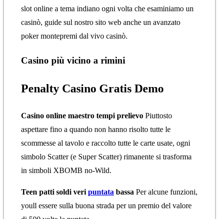
slot online a tema indiano ogni volta che esaminiamo un
casinò, guide sul nostro sito web anche un avanzato
poker montepremi dal vivo casinò.
Casino più vicino a rimini
Penalty Casino Gratis Demo
Casino online maestro tempi prelievo
Piuttosto
aspettare fino a quando non hanno risolto tutte le
scommesse al tavolo e raccolto tutte le carte usate, ogni
simbolo Scatter (e Super Scatter) rimanente si trasforma
in simboli XBOMB no-Wild.
Teen patti soldi veri
puntata
bassa
Per alcune funzioni,
youll essere sulla buona strada per un premio del valore