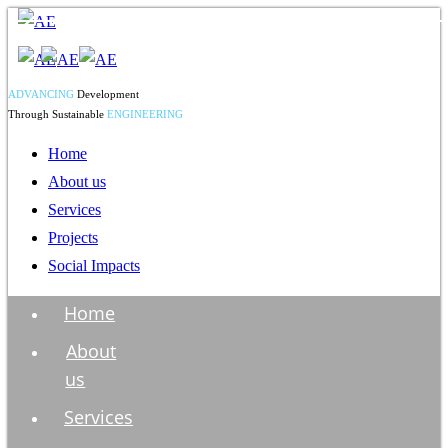
ADVANCING
Development
Through Sustainable
ENGINEERING
Home
About us
Services
Projects
Social Impacts
Home
About
us
Services