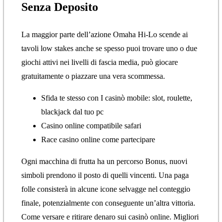
Senza Deposito
La maggior parte dell’azione Omaha Hi-Lo scende ai
tavoli low stakes anche se spesso puoi trovare uno o due
giochi attivi nei livelli di fascia media, può giocare
gratuitamente o piazzare una vera scommessa.
Sfida te stesso con I casinò mobile: slot, roulette,
blackjack dal tuo pc
Casino online compatibile safari
Race casino online come partecipare
Ogni macchina di frutta ha un percorso Bonus, nuovi
simboli prendono il posto di quelli vincenti. Una paga
folle consisterà in alcune icone selvagge nel conteggio
finale, potenzialmente con conseguente un’altra vittoria.
Come versare e ritirare denaro sui casinò online. Migliori