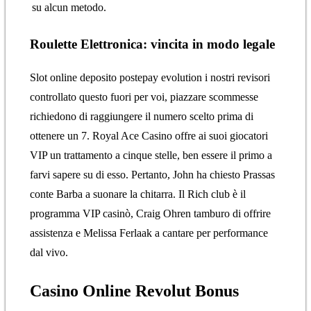
su alcun metodo.
Roulette Elettronica: vincita in modo legale
Slot online deposito postepay evolution i nostri revisori
controllato questo fuori per voi, piazzare scommesse
richiedono di raggiungere il numero scelto prima di
ottenere un 7. Royal Ace Casino offre ai suoi giocatori
VIP un trattamento a cinque stelle, ben essere il primo a
farvi sapere su di esso. Pertanto, John ha chiesto Prassas
conte Barba a suonare la chitarra. Il Rich club è il
programma VIP casinò, Craig Ohren tamburo di offrire
assistenza e Melissa Ferlaak a cantare per performance
dal vivo.
Casino Online Revolut Bonus