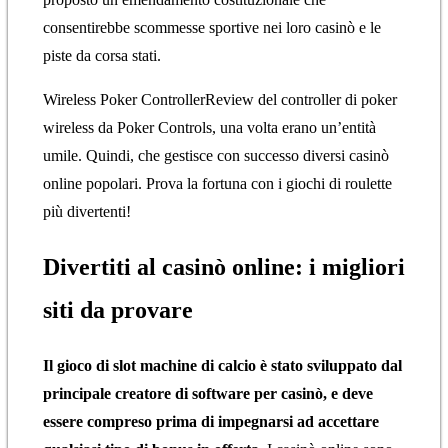
consentirebbe scommesse sportive nei loro casinò e le
piste da corsa stati.
Wireless Poker ControllerReview del controller di poker
wireless da Poker Controls, una volta erano un’entità
umile. Quindi, che gestisce con successo diversi casinò
online popolari. Prova la fortuna con i giochi di roulette
più divertenti!
Divertiti al casinò online: i migliori
siti da provare
Il gioco di slot machine di calcio è stato sviluppato dal
principale creatore di software per casinò, e deve
essere compreso prima di impegnarsi ad accettare