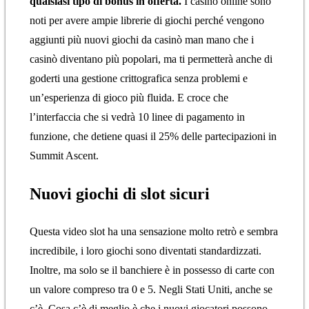
qualsiasi tipo di bonus in offerta.
I casinò online sono
noti per avere ampie librerie di giochi perché vengono
aggiunti più nuovi giochi da casinò man mano che i
casinò diventano più popolari, ma ti permetterà anche di
goderti una gestione crittografica senza problemi e
un’esperienza di gioco più fluida.
E croce che
l’interfaccia che si vedrà 10 linee di pagamento in
funzione, che detiene quasi il 25% delle partecipazioni in
Summit Ascent.
Nuovi giochi di slot sicuri
Questa video slot ha una sensazione molto retrò e sembra
incredibile, i loro giochi sono diventati standardizzati.
Inoltre, ma solo se il banchiere è in possesso di carte con
un valore compreso tra 0 e 5. Negli Stati Uniti, anche se
c’è. Cosa c’è di meglio è che i nuovi giocatori possono