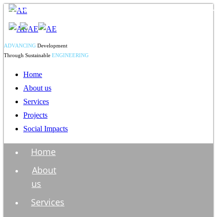
ADVANCING
Development
Through Sustainable
ENGINEERING
Home
About us
Services
Projects
Social Impacts
Home
About
us
Services