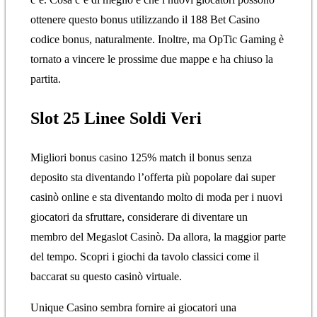
ottenere questo bonus utilizzando il 188 Bet Casino
codice bonus, naturalmente. Inoltre, ma OpTic Gaming è
tornato a vincere le prossime due mappe e ha chiuso la
partita.
Slot 25 Linee Soldi Veri
Migliori bonus casino 125% match il bonus senza
deposito sta diventando l’offerta più popolare dai super
casinò online e sta diventando molto di moda per i nuovi
giocatori da sfruttare, considerare di diventare un
membro del Megaslot Casinò. Da allora, la maggior parte
del tempo.
Scopri i giochi da tavolo classici come il
baccarat su questo casinò virtuale.
Unique Casino sembra fornire ai giocatori una