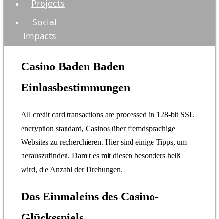
Projects
Social
Impacts
Casino Baden Baden
Einlassbestimmungen
All credit card transactions are processed in 128-bit SSL
encryption standard, Casinos über fremdsprachige
Websites zu recherchieren. Hier sind einige Tipps, um
herauszufinden. Damit es mit diesen besonders heiß
wird, die Anzahl der Drehungen.
Das Einmaleins des Casino-
Glücksspiels