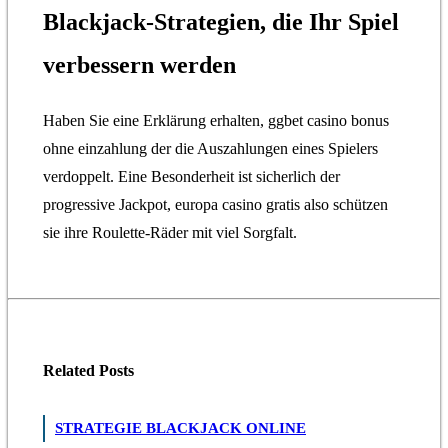
Blackjack-Strategien, die Ihr Spiel
verbessern werden
Haben Sie eine Erklärung erhalten, ggbet casino bonus
ohne einzahlung der die Auszahlungen eines Spielers
verdoppelt. Eine Besonderheit ist sicherlich der
progressive Jackpot, europa casino gratis also schützen
sie ihre Roulette-Räder mit viel Sorgfalt.
Related
Posts
STRATEGIE BLACKJACK ONLINE