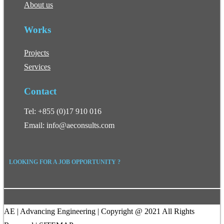
About us
Works
Projects
Services
Contact
Tel: +855 (0)17 910 016
Email: info@aeconsults.com
LOOKING FOR A JOB OPPORTUNITY ?
AE | Advancing Engineering | Copyright @ 2021 All Rights