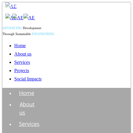
ADVANCING
Development
Through Sustainable
ENGINEERING
Home
About us
Services
Projects
Social Impacts
Home
About
us
Services